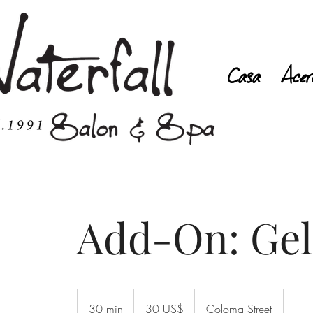
Casa
Acer
Add-On: Gel
30
dólares
30 min
3
30 US$
Coloma Street
estadounidenses