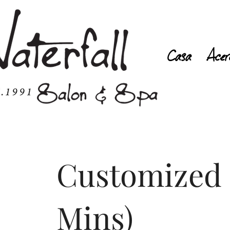
Casa
Acer
Customized F
Mins)