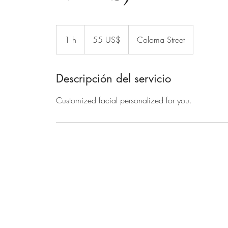
55
dólares
1 h
1
55 US$
Coloma Street
estadounidenses
Descripción del servicio
Customized facial personalized for you.