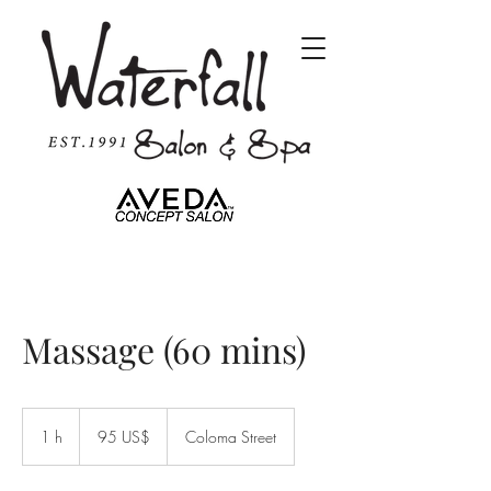
Massage (60 mins)
95
dólares
1 h
1
95 US$
Coloma Street
estadounidenses